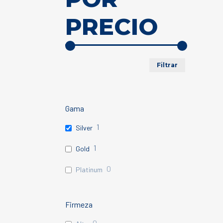
PRECIO
Precio
Precio
Filtrar
mínimo
máximo
Gama
1
Silver
1
Gold
0
Platinum
Firmeza
0