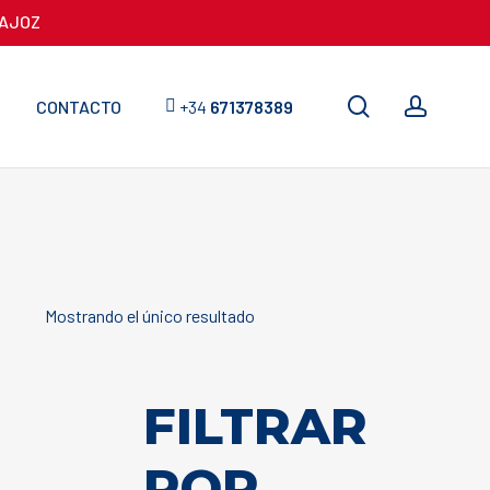
DAJOZ
search
accou
CONTACTO
+34
671378389
Mostrando el único resultado
FILTRAR
POR