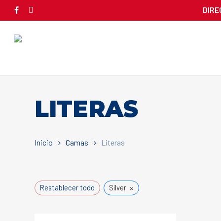
Skip
DIRE
facebook
instagram
to
main
content
LITERAS
Inicio
Camas
Literas
×
Restablecer todo
Silver