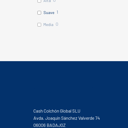
Alta
1
Suave
0
Media
CONTACTO
Cash Colchón Global SLU
Avda. Joaquín Sánchez Valverde 74
06006 BADAJOZ