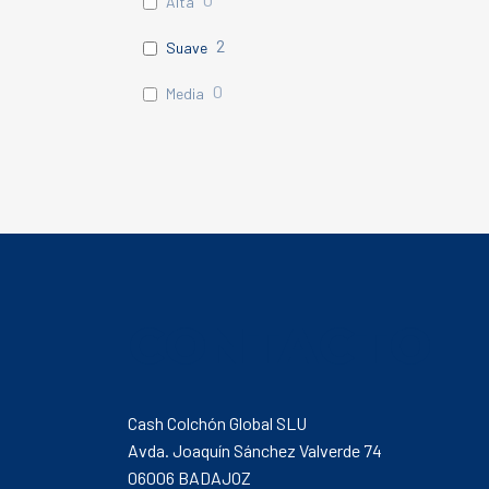
Alta
2
Suave
0
Media
CONTACTO
Cash Colchón Global SLU
Avda. Joaquín Sánchez Valverde 74
06006 BADAJOZ