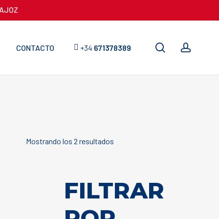
DAJOZ
search
accou
CONTACTO
+34
671378389
Ordenado
Mostrando los 2 resultados
por
precio:
FILTRAR
bajo
POR
a