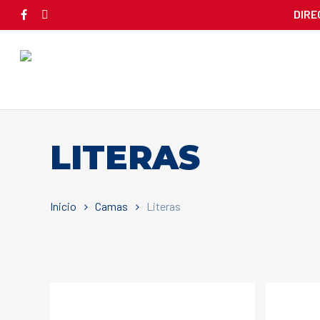
Skip
DIRE
facebook
instagram
to
main
content
LITERAS
Inicio
Camas
Literas