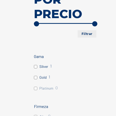
PRECIO
alto
Precio
Precio
Filtrar
mínimo
máximo
Gama
1
Silver
1
Gold
0
Platinum
Firmeza
0