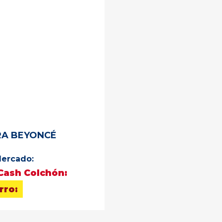
RA BEYONCÉ
ercado:
Cash Colchón:
rro: